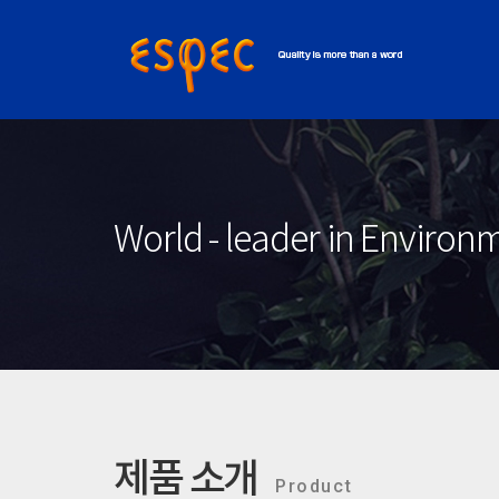
World - leader in Enviro
제품 소개
Product