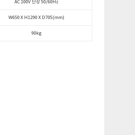
AC 100V 단상 50/60Hz
W650 X H1290 X D705(mm)
90kg