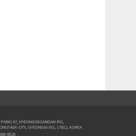
L PARK) 67, HYEONGOKSANDAN-RO,
ONGTAEK-CITY, GYEONGGI-DO, 17812, KOREA
-686-8526