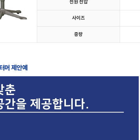
전원 전압
사이즈
중량
스터머 제안예