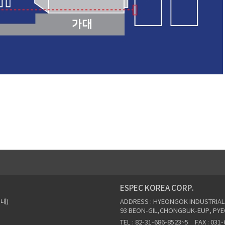
ESPEC KOREA CORP.
내)
ADDRESS : HYEONGOK INDUSTRIA
93 BEON-GIL,CHONGBUK-EUP, PYE
TEL : 82-31-686-8523~5
FAX : 031